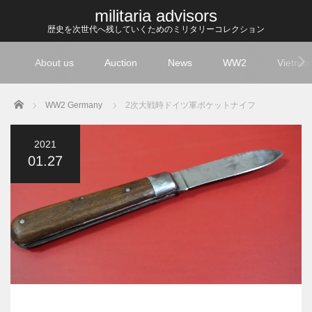
militaria advisors
歴史を次世代へ残していくためのミリタリーコレクション
About us
Auction
News
WW2
Vietna
Home
WW2 Germany
2次大戦時ドイツ軍ポケットナイフ
2021
01.27