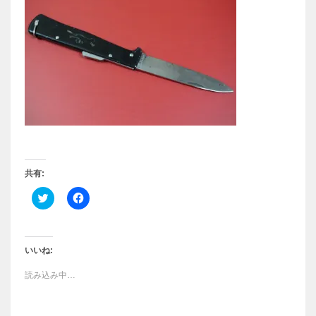
共有:
ク
F
リ
a
ッ
c
ク
e
し
b
て
o
T
o
いいね:
w
k
i
で
読み込み中…
t
共
t
有
e
す
r
る
で
に