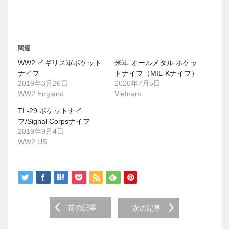
共
は
有
ク
(
リ
新
ッ
し
ク
い
し
ウ
て
関連
ィ
く
ン
だ
WW2 イギリス軍ポケット
米軍 オールメタル ポケッ
ド
さ
ウ
い
ナイフ
トナイフ（MIL-Kナイフ）
で
(
2019年6月26日
2020年7月5日
開
新
き
し
WW2 England
Vietnam
ま
い
す
ウ
TL-29 ポケットナイ
)
ィ
ン
フ/Signal Corpsナイフ
ド
2019年9月4日
ウ
で
WW2 US
開
き
ま
す
)
Post
前の記事
次の記事
navigation