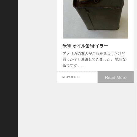
J
r
.
と
ス
カ
イ
米軍 オイル缶/オイラー
フ
ッ
アメリカの友人がこれを見つけたけど
買うか？と連絡してきました。 地味な
ク
缶ですが、…
シ
ス
Read More
2019.09.05
テ
ム
パ
ラ
シ
ュ
ー
ト
シ
マークスマンバッジ シャープシ
ュ