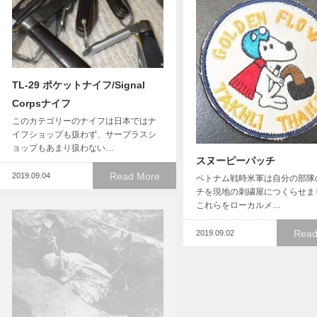
TL-29 ポケットナイフ/Signal
Corpsナイフ
このカテゴリーのナイフは日本ではナ
イフショップも扱わず、サープラスシ
ョップもあまり扱わない…
スヌーピーパッチ
Read More
2019.09.04
ベトナム戦時米軍は自分の部隊
チを現地の刺繍屋につくらせま
これらをローカルメ…
Read
2019.09.02