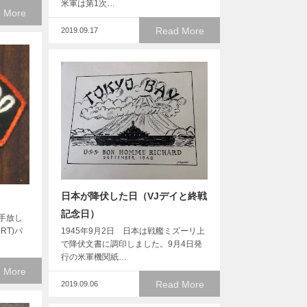
米軍は第1次…
 More
Read More
2019.09.17
日本が降伏した日（VJデイと終戦
記念日）
手放し
RT)パ
1945年9月2日 日本は戦艦ミズーリ上
で降伏文書に調印しました。9月4日発
行の米軍機関紙…
 More
Read More
2019.09.06