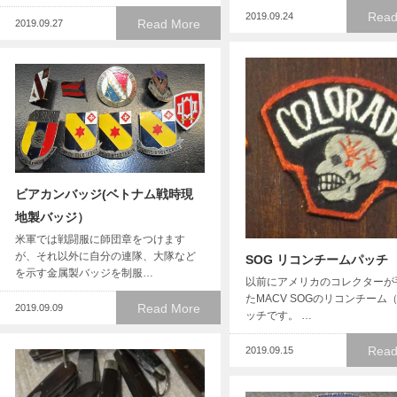
Read
2019.09.24
Read More
2019.09.27
ビアカンバッジ(ベトナム戦時現
地製バッジ）
米軍では戦闘服に師団章をつけます
が、それ以外に自分の連隊、大隊など
SOG リコンチームパッチ
を示す金属製バッジを制服…
以前にアメリカのコレクターが
たMACV SOGのリコンチーム（
Read More
2019.09.09
ッチです。 …
Read
2019.09.15