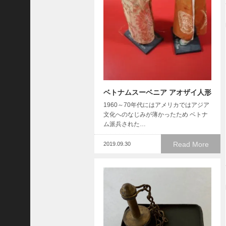
ト
グ
リ
ー
ン
ベ
レ
ー
マ
ベトナムスーベニア アオザイ人形
ガ
1960～70年代にはアメリカではアジア
ジ
文化へのなじみが薄かったため ベトナ
ン
ム派兵された…
ロ
バ
Read More
2019.09.30
ー
ト
E
.
フ
ル
ト
ン