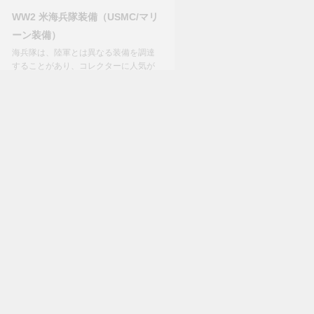
WW2 米海兵隊装備（USMC/マリ
ーン装備）
海兵隊は、陸軍とは異なる装備を調達
することがあり、コレクターに人気が
あります。水筒カバーな…
Read More
2021.03.17
スィートハートブレスレッ
時々ブレスレットが入荷するの
が、兵士が自分で身に着けてい
のほかにSweethea…
Read
2021.03.08