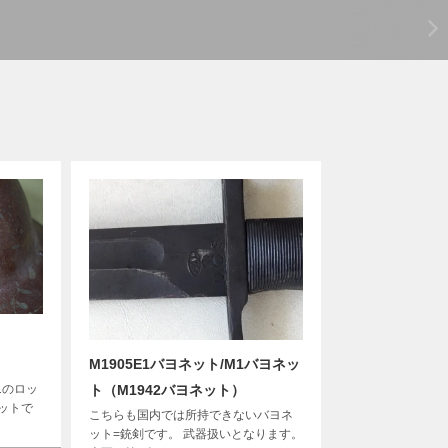
M1905E1バヨネット/M1バヨネッ
ト（M1942バヨネット）
1のロッ
ットで
こちらも国内では所持できないバヨネ
ット=銃剣です。 武器扱いとなります。