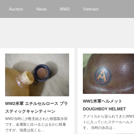
Auction
News
WW2
Vietnam
WW1米軍ヘルメット
WW2米軍 エチルセルロース プラ
DOUGHBOY HELMET
スティックキャンティーン
アメリカから送られてきたWW
WW2当時に少数支給された樹脂製水筒
トに入っていたスチールヘルメ
です。金属製と比べるとはるかに軽量
す。 当時の歩兵は…
ですが、強度は低くも…