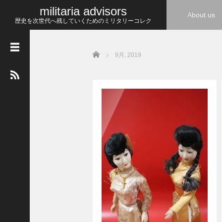
militaria advisors
About us
歴史を次世代へ残していくためのミリタリーコレク
ション
Home
9月, 2019
最
近
の
投
稿
W
W
1
ホ
ス
ピ
タ
ル
コ
ー
ベ
ル