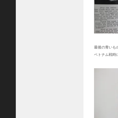
M
1
7
ガ
ス
マ
ス
ク
最後の青いも
ベトナム戦時
最
近
の
コ
メ
ン
ト
J
A
S
O
N