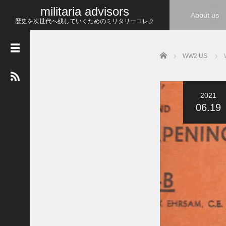
militaria advisors
About us
歴史を次世代へ残していくためのミリタリーコレク
ション
Home
WW2 US
最
近
の
投
稿
2021
06.19
W
W
1
ホ
ス
ピ
タ
ル
コ
ー
ベ
ル