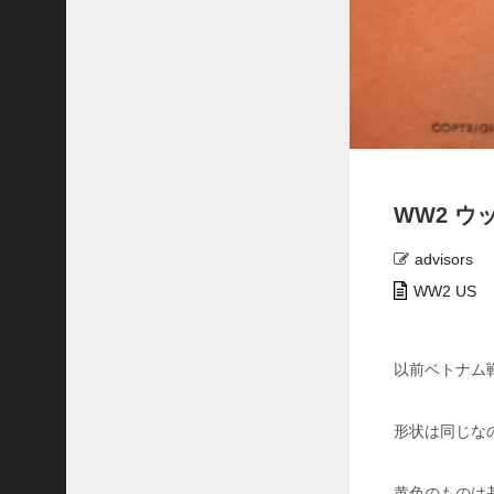
ト
グ
リ
ー
ン
ベ
レ
ー
マ
WW2 ウ
ガ
ジ
ン
advisors
ロ
WW2 US
バ
ー
ト
以前ベトナム
E
.
フ
形状は同じな
ル
ト
ン
黄色のものは