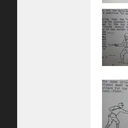
H
A
R
D
Y
氏
の
書
籍
U
S
A
R
M
Y
S
P
E
C
I
A
L
F