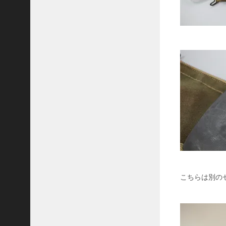
N
A
M
W
A
R
に
a
d
v
i
s
o
r
s
よ
り
こちらは別の
J
A
S
O
N