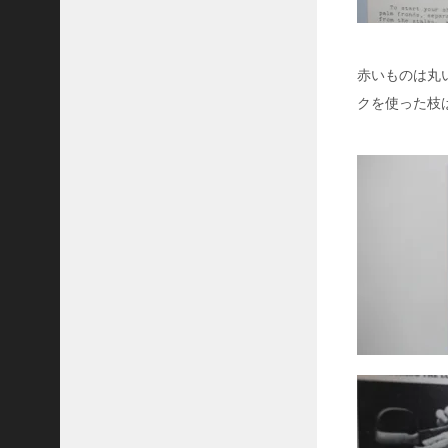
ラ
ウ
ド
赤いものは丸
カ
ッ
クを使った枝
タ
ー
（
空
挺
用
ナ
イ
フ
)
ベ
ト
ナ
ム
戦
争