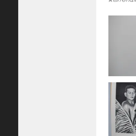
J
r
.
と
ス
カ
イ
フ
ッ
ク
シ
ス
テ
ム
パ
ラ
シ
ュ
ー
ト
シ
ュ