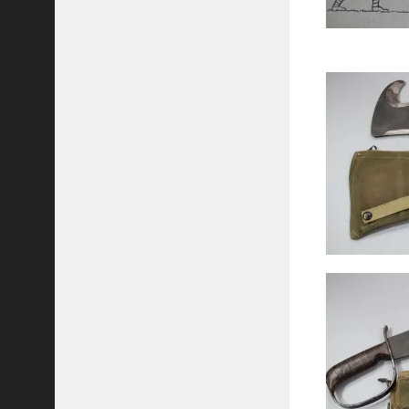
O
R
C
E
S
I
N
S
I
G
N
I
A
O
F
T
H
E
V
I
E
T