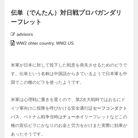
伝単（でんたん）対日戦プロパガンダリ
ーフレット
advisors
WW2 ohter country
,
WW2 US
米軍が日本に対して投下した戦意を喪失させるためのビラで
す。伝単という名称は中国語からきているようで日本軍も中
国でこの種のビラを使ったようです。
米軍は心理戦に重きを置くので、第2次大戦時ではおもにド
イツ軍向けに投降を呼びかける安全通行証
セーフコンダクト
パス
、ベトナム戦争当時は
チューホイ
リーフレットなどこの
種の宣伝ビラにかなりのお金と労力をかけまた実際に効果が
あったそうです。