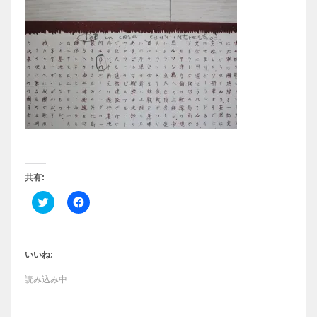
共有:
ク
F
リ
a
ッ
c
ク
e
し
b
て
o
T
o
いいね:
w
k
i
で
読み込み中…
t
共
t
有
e
す
r
る