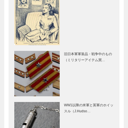
旧日本軍軍装品・戦争中のもの
（ミリタリーアイテム買…
WW1以降の米軍と英軍のホイッ
スル（J.Hudso…