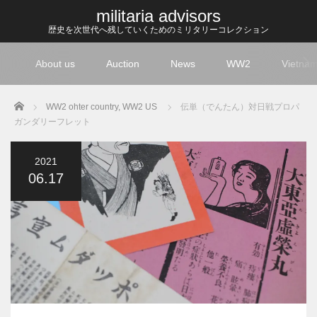
militaria advisors
歴史を次世代へ残していくためのミリタリーコレクション
About us
Auction
News
WW2
Vietna
Home
WW2 ohter country
,
WW2 US
伝単（でんたん）対日戦プロパ
ガンダリーフレット
2021
06.17