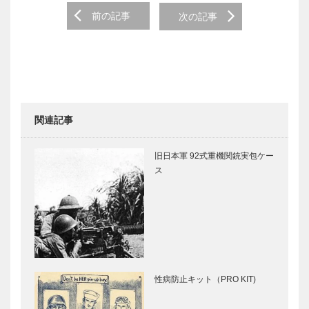
Post
前の記事
次の記事
navigation
関連記事
旧日本軍 92式重機関銃実包ケー
ス
性病防止キット（PRO KIT)