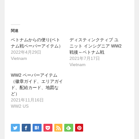
で
に
共
は
有
ク
(
リ
新
ッ
し
ク
い
し
ウ
て
関連
ィ
く
ン
だ
ベトナムからの便り(ベト
ディスティンクティブ ユ
ド
さ
ウ
い
ナム戦ペーパーアイテム）
ニット インシグニア WW2
で
(
2022年4月29日
戦後～ベトナム戦
開
新
き
し
Vietnam
2021年7月17日
ま
い
Vietnam
す
ウ
)
ィ
ン
WW2 ペーパーアイテム
ド
（徽章ガイド、エリアガイ
ウ
で
ド、配給カード、地図な
開
ど）
き
ま
2021年11月16日
す
)
WW2 US