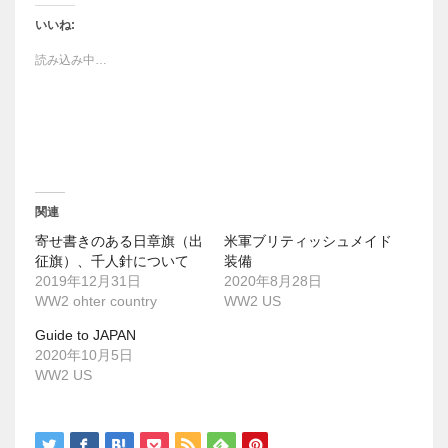
し
b
て
o
T
o
いいね:
w
k
i
で
読み込み中…
t
共
t
有
e
す
r
る
で
に
共
は
有
ク
(
リ
新
ッ
し
ク
い
し
ウ
て
関連
ィ
く
ン
だ
寄せ書きのある日章旗（出
米軍ブリティッシュメイド
ド
さ
ウ
い
征旗）、千人針について
装備
で
(
2019年12月31日
2020年8月28日
開
新
き
し
WW2 ohter country
WW2 US
ま
い
す
ウ
Guide to JAPAN
)
ィ
ン
2020年10月5日
ド
WW2 US
ウ
で
開
き
ま
す