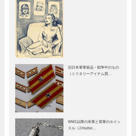
旧日本軍軍装品・戦争中のもの
（ミリタリーアイテム買…
WW1以降の米軍と英軍のホイッ
スル（J.Hudso…