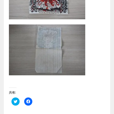
共有:
ク
F
リ
a
ッ
c
ク
e