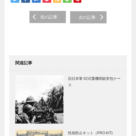
)
Post
前の記事
次の記事
navigation
関連記事
旧日本軍 92式重機関銃実包ケー
ス
性病防止キット（PRO KIT)