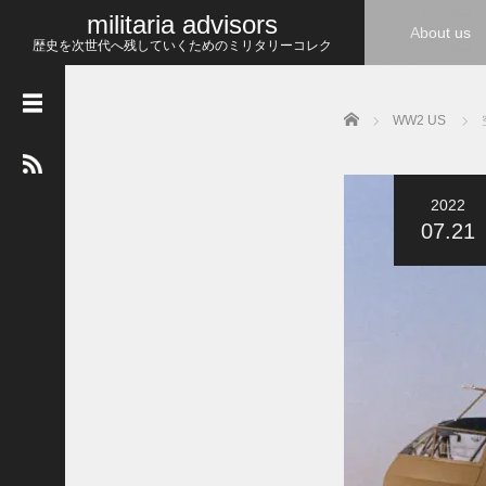
militaria advisors
About us
歴史を次世代へ残していくためのミリタリーコレク
ション
Home
WW2 US
最
近
の
投
稿
2022
07.21
W
W
1
ホ
ス
ピ
タ
ル
コ
ー
ベ
ル