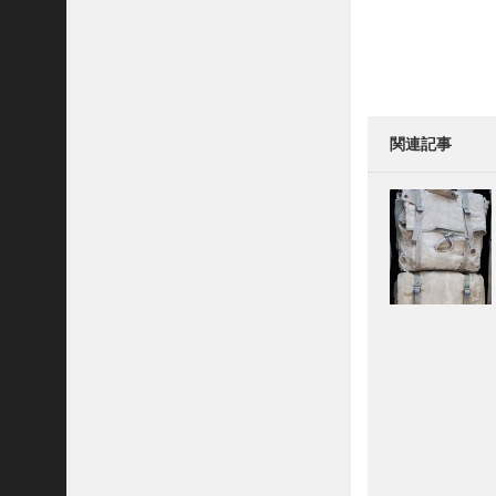
)
O
R
C
E
S
I
関連記事
N
S
I
G
N
I
A
O
F
T
H
E
V
I
E
T