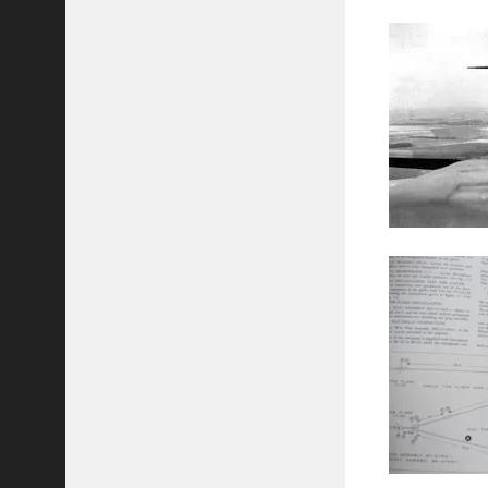
ラ
ウ
ド
カ
ッ
タ
ー
（
空
挺
用
ナ
イ
フ
)
ベ
ト
ナ
ム
戦
争