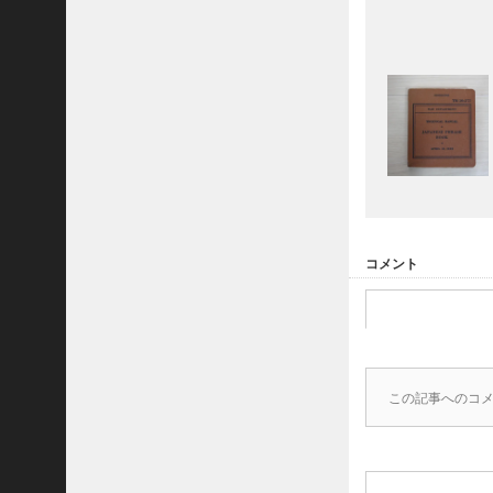
N
A
M
W
A
R
に
a
d
v
i
s
コメント
o
r
s
よ
り
J
この記事へのコ
A
S
O
N