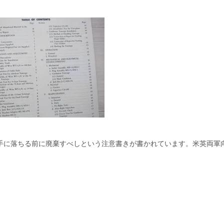
手に落ちる前に廃棄すべしという注意書きが書かれています。米英両軍