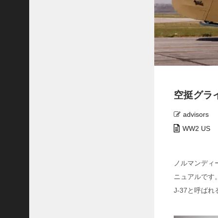
ト
グ
リ
ー
ン
ベ
レ
ー
マ
空挺グラ
ガ
ジ
ン
advisors
ロ
WW2 US
バ
ー
ト
ノルマンディー
E
ニュアルです
.
フ
J-37と呼ば
ル
ト
ン