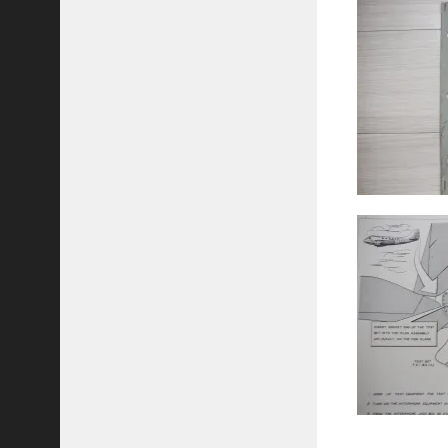
J
r
.
と
ス
カ
イ
フ
ッ
ク
シ
ス
テ
ム
パ
ラ
シ
ュ
ー
ト
シ
ュ