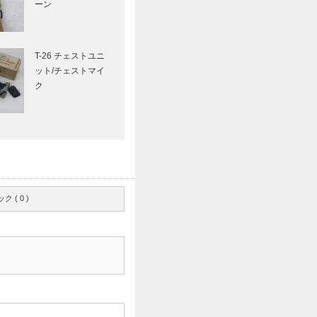
ーン
T-26 チェストユニ
ット/チェストマイ
ク
 ( 0 )