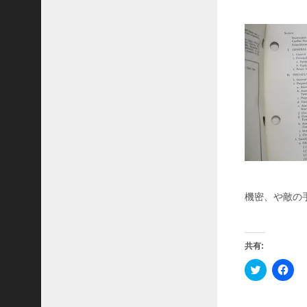
M
1
7
ガ
ス
マ
ス
ク
最
近
の
コ
メ
機密、や敵の
ン
ト
J
共有:
A
ク
F
S
リ
a
O
ッ
c
ク
e
N
し
b