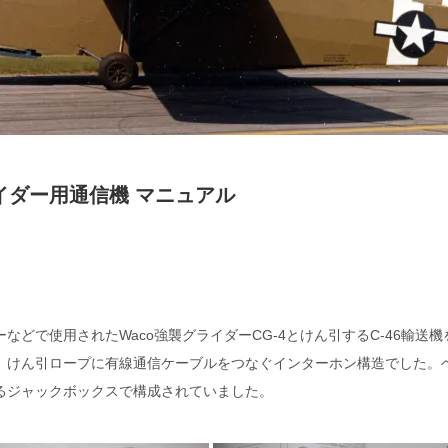
イダー用通信機 マニュアル
などで使用されたWaco強襲グライダーCG-4とけん引するC-46輸送
。けん引ロープに有線通信ケーブルをつなぐインターホン構造でした。
れるジャックボックスで構成されていました。