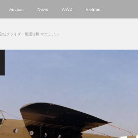
Auction
News
WW2
Vietnam
空挺グライダー用通信機 マニュアル