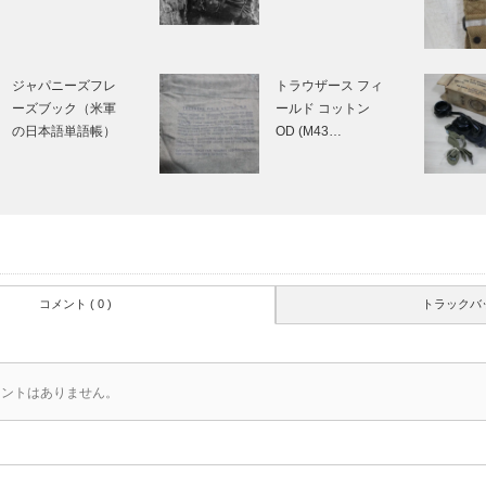
ジャパニーズフレ
トラウザース フィ
ーズブック（米軍
ールド コットン
の日本語単語帳）
OD (M43…
コメント ( 0 )
トラックバック
メントはありません。