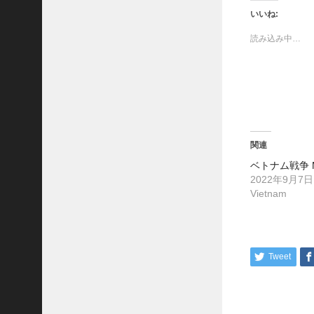
H
て
o
T
o
いいね:
A
w
k
R
i
で
読み込み中…
t
共
D
t
有
Y
e
す
r
る
氏
で
に
の
共
は
有
ク
書
(
リ
新
ッ
籍
し
ク
U
い
し
ウ
て
S
関連
ィ
く
A
ン
だ
ベトナム戦争 
ド
さ
R
ウ
い
2022年9月7日
M
で
(
Vietnam
開
新
Y
き
し
S
ま
い
す
ウ
P
)
ィ
E
ン
ド
C
Tweet
ウ
I
で
開
A
き
Post
ま
L
す
F
navigati