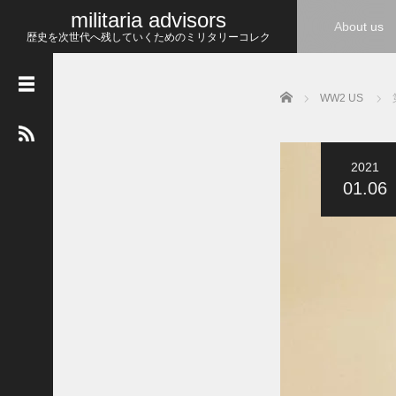
militaria advisors
About us
歴史を次世代へ残していくためのミリタリーコレク
ション
Home
WW2 US
最
近
の
投
稿
2021
01.06
W
W
1
ホ
ス
ピ
タ
ル
コ
ー
ベ
ル