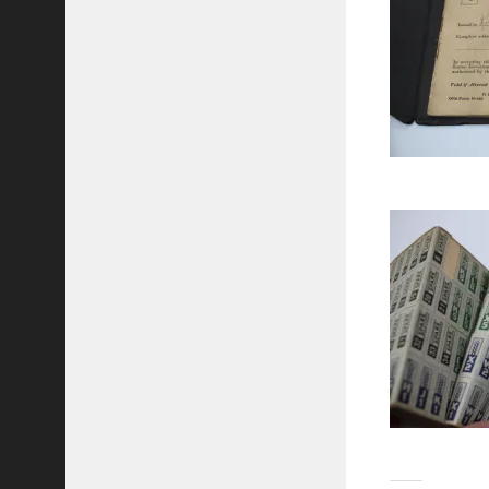
H
A
R
D
Y
氏
の
書
籍
U
S
A
R
M
Y
S
P
E
C
I
A
L
F