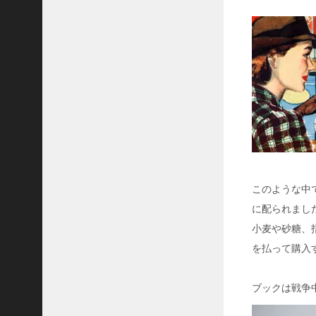
J
r
.
と
ス
カ
イ
フ
ッ
ク
シ
ス
テ
このような中
ム
に配られまし
パ
小麦や砂糖、
ラ
シ
を払って購入
ュ
ー
ト
ブックは戦争
シ
ュ