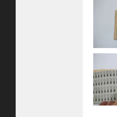
ラ
ウ
ド
カ
ッ
タ
ー
（
空
挺
用
ナ
イ
フ
)
ベ
ト
ナ
ム
戦
争