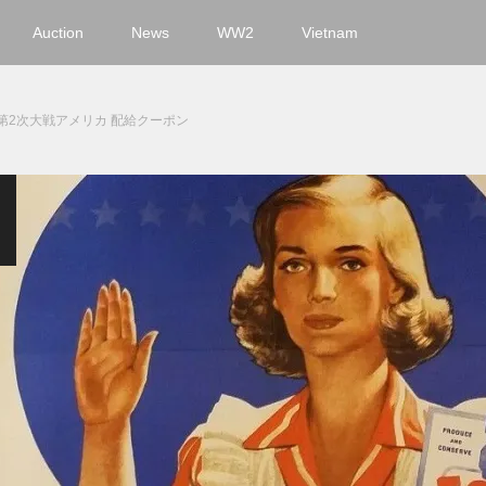
Auction
News
WW2
Vietnam
第2次大戦アメリカ 配給クーポン