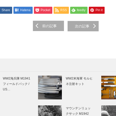
Share
Hatena
Pocket
RSS
feedly
Pin it
前の記事
次の記事
on
WW2海兵隊 M1941
WW2米海軍 モルヒ
フィールドパック /
ネ注射キット
US…
マウンテンリュッ
クサック M1942