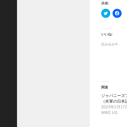
共有:
O
R
ク
F
C
リ
a
ッ
c
E
ク
e
し
b
S
て
o
I
T
o
いいね:
w
k
N
i
で
S
読み込み中…
t
共
t
有
I
e
す
G
r
る
で
に
N
共
は
I
有
ク
(
リ
A
新
ッ
O
し
ク
い
し
F
ウ
て
関連
T
ィ
く
ン
だ
H
ジャパニーズ
ド
さ
ウ
い
E
（米軍の日本
で
(
V
2023年2月17
開
新
き
し
I
WW2 US
ま
い
E
す
ウ
)
ィ
T
ン