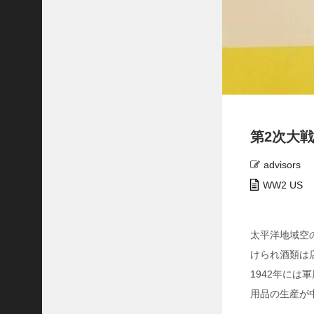
ト
グ
リ
ー
ン
ベ
レ
ー
マ
第2次大
ガ
ジ
ン
advisors
ロ
WW2 US
バ
ー
ト
太平洋地域空
E
けられ酒類は
.
フ
1942年に
ル
用品の生産が
ト
ン