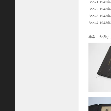
M
Book1 1942
1
Book2 1943
7
ガ
Book3 194
ス
Book4 19
マ
ス
ク
非常に大切な
最
近
の
コ
メ
ン
ト
J
A
S
O
N