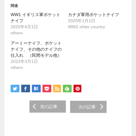
い
し
ウ
て
関連
ィ
く
ン
だ
WW1 イギリス軍ポケット
カナダ軍用ポケットナイフ
ド
さ
ウ
い
ナイフ
2020年1月2日
で
(
2020年4月1日
WW2 ohter country
開
新
き
し
others
ま
い
す
ウ
アーミーナイフ、ポケット
)
ィ
ン
ナイフ、その他のナイフの
ド
仕入れ （民間モデル他）
ウ
で
2022年3月1日
開
others
き
ま
す
)
Post
前の記事
次の記事
navigation