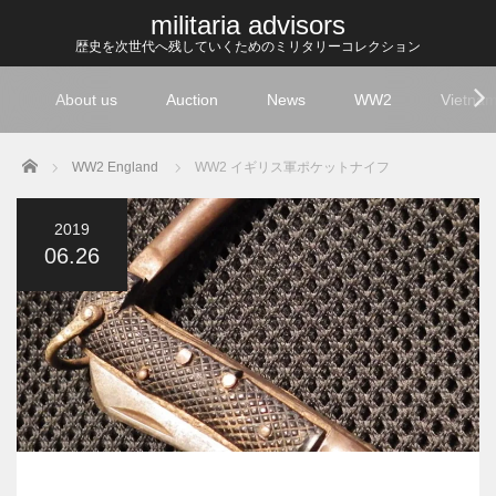
militaria advisors
歴史を次世代へ残していくためのミリタリーコレクション
About us
Auction
News
WW2
Vietna
Home
WW2 England
WW2 イギリス軍ポケットナイフ
2019
06.26