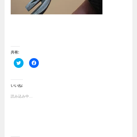
共有:
ク
F
リ
a
ッ
c
ク
e
し
b
て
o
T
o
いいね:
w
k
i
で
読み込み中…
t
共
t
有
e
す
r
る
で
に
共
は
有
ク
(
リ
新
ッ
し
ク