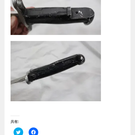
共有:
ク
F