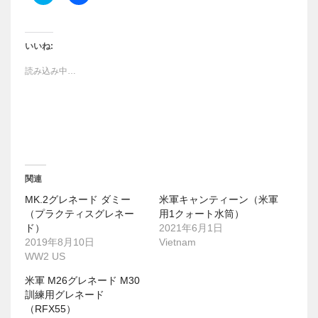
リ
a
ッ
c
ク
e
し
b
て
o
T
o
いいね:
w
k
i
で
読み込み中…
t
共
t
有
e
す
r
る
で
に
共
は
有
ク
(
リ
新
ッ
し
ク
い
し
ウ
て
関連
ィ
く
ン
だ
MK.2グレネード ダミー
米軍キャンティーン（米軍
ド
さ
ウ
い
（プラクティスグレネー
用1クォート水筒）
で
(
ド）
2021年6月1日
開
新
き
し
2019年8月10日
Vietnam
ま
い
WW2 US
す
ウ
)
ィ
ン
米軍 M26グレネード M30
ド
訓練用グレネード
ウ
で
（RFX55）
開