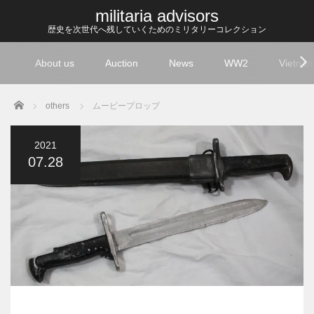
militaria advisors
歴史を次世代へ残していくためのミリタリーコレクション
About us
Auction
News
WW2
Vietna
Home
others
ムービープロップ
2021
07.28