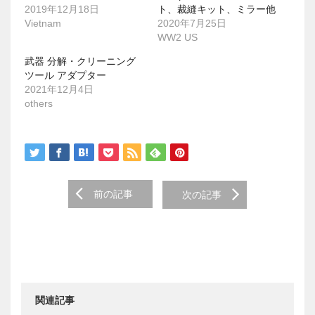
で
(
2019年12月18日
ト、裁縫キット、ミラー他
開
新
き
し
Vietnam
2020年7月25日
ま
い
WW2 US
す
ウ
)
ィ
ン
武器 分解・クリーニング
ド
ツール アダプター
ウ
で
2021年12月4日
開
others
き
ま
す
)
Post
前の記事
次の記事
navigation
関連記事