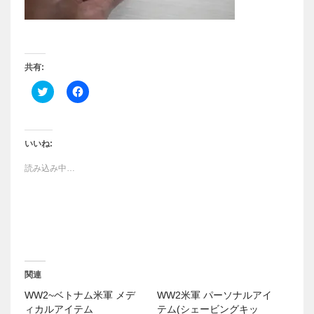
共有:
ク
F
リ
a
ッ
c
ク
e
し
b
て
o
T
o
いいね:
w
k
i
で
読み込み中…
t
共
t
有
e
す
r
る
で
に
共
は
有
ク
(
リ
新
ッ
し
ク
い
し
ウ
て
関連
ィ
く
ン
だ
WW2~ベトナム米軍 メデ
WW2米軍 パーソナルアイ
ド
さ
ウ
い
ィカルアイテム
テム(シェービングキッ