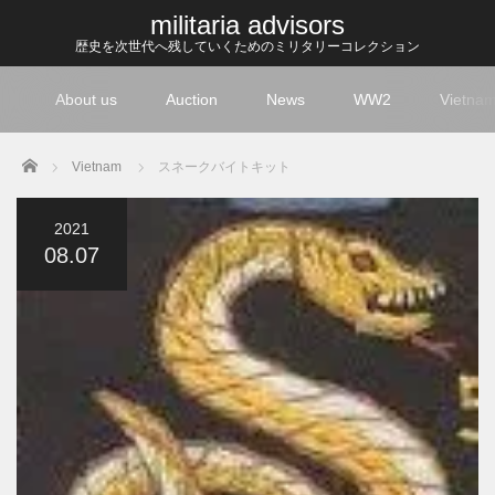
militaria advisors
歴史を次世代へ残していくためのミリタリーコレクション
About us
Auction
News
WW2
Vietna
Home
Vietnam
スネークバイトキット
2021
08.07