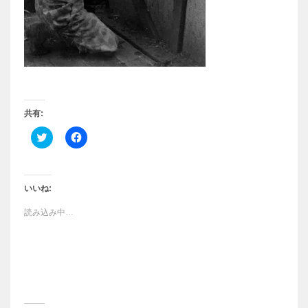
共有:
ク
F
リ
a
ッ
c
ク
e
し
b
て
o
T
o
いいね:
w
k
i
で
読み込み中…
t
共
t
有
e
す
r
る
で
に
共
は
有
ク
(
リ
新
ッ
し
ク
い
し