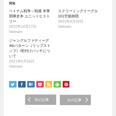
ウ
て
関連
ィ
く
ン
だ
ベトナム戦争～戦後 米軍
スクリーミングイーグル
ド
さ
ウ
い
部隊史本 ユニットヒスト
101空挺師団
で
(
リー
2021年4月20日
開
新
き
し
2022年10月17日
Vietnam
ま
い
Vietnam
す
ウ
)
ィ
ン
ジャングルファティーグ
ド
4thパターン（リップスト
ウ
で
ップ）/初付けパッチにつ
開
いて
き
ま
2021年5月26日
す
)
Vietnam
Post
前の記事
次の記事
navigation