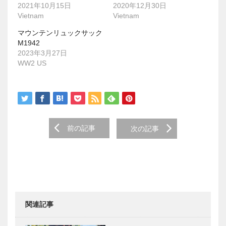
で
(
2021年10月15日
2020年12月30日
開
新
き
し
Vietnam
Vietnam
ま
い
す
ウ
マウンテンリュックサック
)
ィ
ン
M1942
ド
2023年3月27日
ウ
で
WW2 US
開
き
ま
す
)
Post
前の記事
次の記事
navigation
関連記事