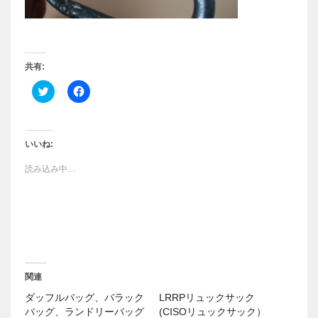
共有:
ク
F
リ
a
ッ
c
ク
e
し
b
て
o
T
o
いいね:
w
k
i
で
読み込み中…
t
共
t
有
e
す
r
る
で
に
共
は
有
ク
(
リ
新
ッ
し
ク
い
し
ウ
て
関連
ィ
く
ン
だ
ダッフルバッグ、バラック
LRRPリュックサック
ド
さ
ウ
い
バッグ、ランドリーバッグ
(CISOリュックサック）