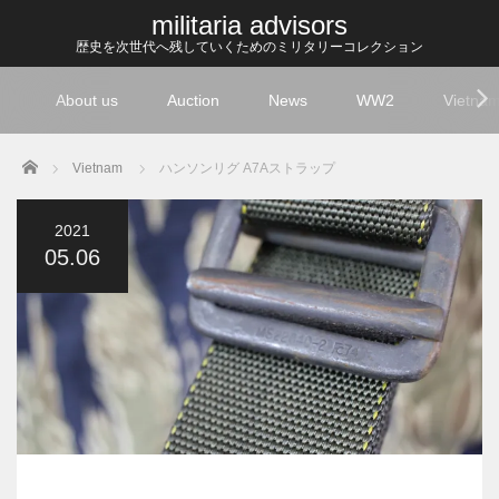
militaria advisors
歴史を次世代へ残していくためのミリタリーコレクション
About us
Auction
News
WW2
Vietna
Home
Vietnam
ハンソンリグ A7Aストラップ
2021
05.06