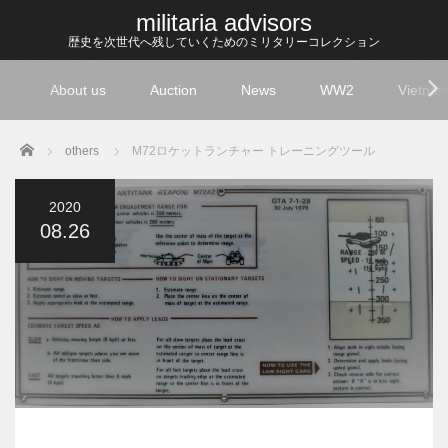
militaria advisors
歴史を次世代へ残していくためのミリタリーコレクション
About us
Auction
News
WW2
Vietna
Home
others
M72ロケットランチャー トレーニングツール
2020
08.26