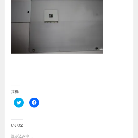
共有:
ク
F
リ
a
ッ
c
ク
e
し
b
て
o
T
o
いいね:
w
k
i
で
読み込み中…
t
共