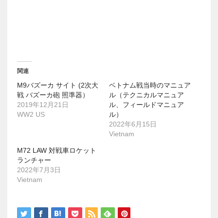
t
有
e
す
r
る
で
に
共
は
有
ク
(
リ
新
ッ
し
ク
い
し
ウ
て
関連
ィ
く
ン
だ
M9バズーカ サイト (2次大
ベトナム戦当時のマニュア
ド
さ
ウ
い
戦 バズーカ砲 照準器）
ル（テクニカルマニュア
で
(
2019年12月21日
ル、フィールドマニュア
開
新
き
し
WW2 US
ル）
ま
い
2022年6月15日
す
ウ
)
ィ
Vietnam
ン
ド
M72 LAW 対戦車ロケット
ウ
で
ランチャー
開
2022年7月3日
き
ま
Vietnam
す
)