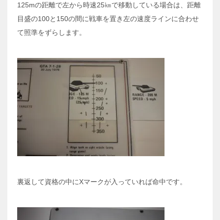
125mの距離で左から時速25㎞で移動している場合は、距離
目盛の100と150の間に戦車を置き左の速度ラインに合わせ
て照準をずらします。
裏返して資格の中にXマークが入っていれば命中です。