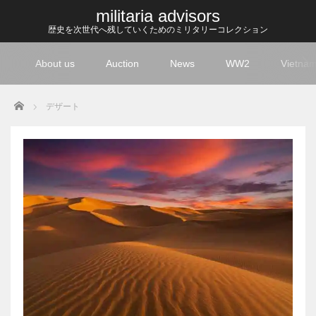
militaria advisors
歴史を次世代へ残していくためのミリタリーコレクション
About us
Auction
News
WW2
Vietna
Home
デザート